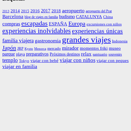
aeropuerto
2014
2016
2017
2018
2015
aeropuerto del Prat
2013
Barcelona
budismo
CATALUNYA
China
blog de viajes en familia
escapadas
Europa
compras
ESPAÑA
excursiones con niños
experiencias inolvidables
experiencias únicas
grandes viajes
familia viajera
gastronomia
Indonesia
Japón
mirador
momentos friki
museo
JRP
mercado
Menorca
Kyoto
relax
parque
preparativos
playa
Próximos destinos
santuario
souvenirs
templo
viajar con niños
viajar con bebé
viajar con peques
Tokyo
viajar en familia