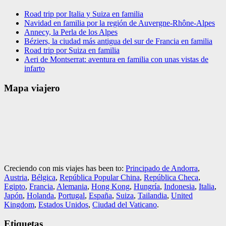
Road trip por Italia y Suiza en familia
Navidad en familia por la región de Auvergne-Rhône-Alpes
Annecy, la Perla de los Alpes
Béziers, la ciudad más antigua del sur de Francia en familia
Road trip por Suiza en familia
Aeri de Montserrat: aventura en familia con unas vistas de
infarto
Mapa viajero
Creciendo con mis viajes has been to:
Principado de Andorra
,
Austria
,
Bélgica
,
República Popular China
,
República Checa
,
Egipto
,
Francia
,
Alemania
,
Hong Kong
,
Hungría
,
Indonesia
,
Italia
,
Japón
,
Holanda
,
Portugal
,
España
,
Suiza
,
Tailandia
,
United
Kingdom
,
Estados Unidos
,
Ciudad del Vaticano
.
Etiquetas