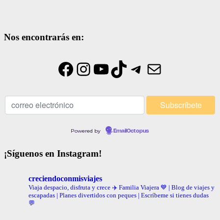
Nos encontrarás en:
Facebook
Instagram
YouTube
TikTok
Telegram
Correo electrónic
Powered by
EmailOctopus
¡Síguenos en Instagram!
creciendoconmisviajes
Viaja despacio, disfruta y crece ✈️
Familia Viajera 💙 | Blog de viajes y
escapadas | Planes divertidos con peques | Escríbeme si tienes dudas
💬