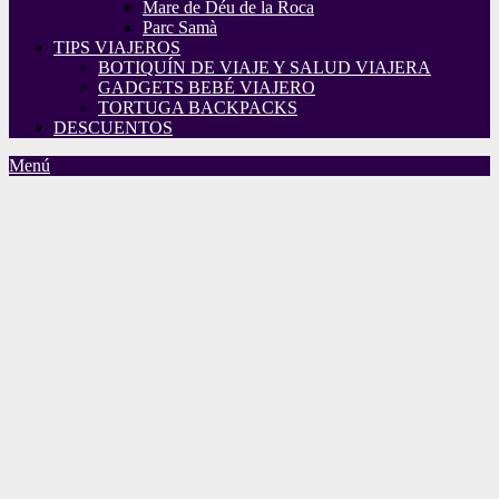
Mare de Déu de la Roca
Parc Samà
TIPS VIAJEROS
BOTIQUÍN DE VIAJE Y SALUD VIAJERA
GADGETS BEBÉ VIAJERO
TORTUGA BACKPACKS
DESCUENTOS
Menú