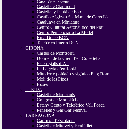
Casa Vicens Gaudí
Castell de Claramunt
Castellet y Pantà de Foix
Castillo e Iglesia Sta Maria de Cervelló
Catalunya en Miniatura
Centro Cultural Aeronáutico del Prat
Centro Penitenciario La Model
Ruta Dulce BCN
Teleférico Puerto BCN
GIRONA
Castell de Montsoriu
Dolmen de la Creu d’en Cobertella
Esterregalls d’All
La Fageda d’en Jordà
Mirador y poblado visigótico Puig Rom
Molí de les Pipes
Roses
LLEIDA
Castell de Montsonís
Congost de Mont-Rebei
Estany Gento y Teleférico Vall Fosca
Penelles y Gar Gar Festival
TARRAGONA
Cartoixa d’Escaladei
Castell de Miravet y Benifallet