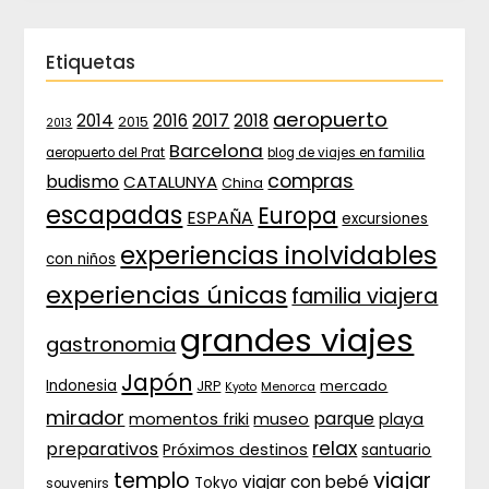
Etiquetas
aeropuerto
2017
2014
2016
2018
2015
2013
Barcelona
aeropuerto del Prat
blog de viajes en familia
compras
budismo
CATALUNYA
China
escapadas
Europa
ESPAÑA
excursiones
experiencias inolvidables
con niños
experiencias únicas
familia viajera
grandes viajes
gastronomia
Japón
Indonesia
JRP
mercado
Menorca
Kyoto
mirador
parque
momentos friki
museo
playa
relax
preparativos
Próximos destinos
santuario
templo
viajar
viajar con bebé
Tokyo
souvenirs