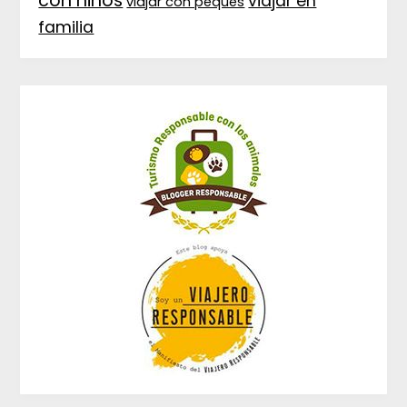
con niños
viajar en
viajar con peques
familia