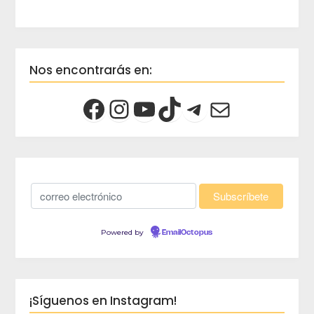
Nos encontrarás en:
Powered by
EmailOctopus
¡Síguenos en Instagram!
crec