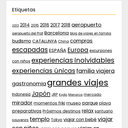
Etiquetas
aeropuerto
2017
2014
2016
2018
2015
2013
Barcelona
aeropuerto del Prat
blog de viajes en familia
compras
budismo
CATALUNYA
China
escapadas
Europa
ESPAÑA
excursiones
experiencias inolvidables
con niños
experiencias únicas
familia viajera
grandes viajes
gastronomia
Japón
Indonesia
JRP
mercado
Menorca
Kyoto
mirador
parque
momentos friki
museo
playa
relax
preparativos
Próximos destinos
santuario
templo
viajar
viajar con bebé
Tokyo
souvenirs