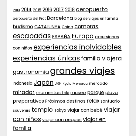
aeropuerto
2017
2014
2016
2018
2015
2013
Barcelona
aeropuerto del Prat
blog de viajes en familia
compras
budismo
CATALUNYA
China
escapadas
Europa
ESPAÑA
excursiones
experiencias inolvidables
con niños
experiencias únicas
familia viajera
grandes viajes
gastronomia
Japón
Indonesia
JRP
mercado
Menorca
Kyoto
mirador
parque
momentos friki
museo
playa
relax
preparativos
Próximos destinos
santuario
templo
viajar
viajar con bebé
Tokyo
souvenirs
con niños
viajar en
viajar con peques
familia