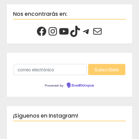
Nos encontrarás en:
Powered by
EmailOctopus
¡Síguenos en Instagram!
crec
Viaja 
crece
Blog d