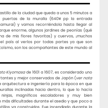
Castillo de la ciudad que queda a unos 5 minutos a
s puertas de la muralla (640¥ pp la entrada
Samurai) y vamos recorriéndola hasta llegar al
 parque enorme, algunos jardines de peonías (qué
a de mis flores favoritas) y cuervos, ¡muchos
 el país al verlos por todas partes ya que son
ntoísmo, son los acompañantes de este mundo al
ato Kiyomasa
de 1601 a 1607, es considerado uno
portantes y mejor conservados de Japón (
ver nota
 arquitectura e ingeniería para la época en que
rallas inclinadas hacia dentro, lo que lo hacía
 ninjas, magníficos escaladores y muy bien
más dificultades durante el asedio y que poco a
illos ya construidos. Fue incendiado durante la