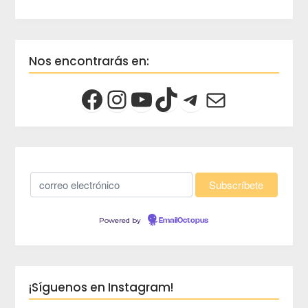
Nos encontrarás en:
Powered by
EmailOctopus
¡Síguenos en Instagram!
crec
Viaja 