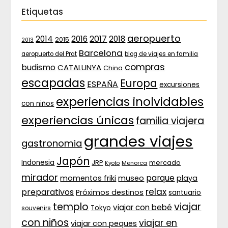
Etiquetas
aeropuerto
2017
2014
2016
2018
2015
2013
Barcelona
aeropuerto del Prat
blog de viajes en familia
compras
budismo
CATALUNYA
China
escapadas
Europa
ESPAÑA
excursiones
experiencias inolvidables
con niños
experiencias únicas
familia viajera
grandes viajes
gastronomia
Japón
Indonesia
JRP
mercado
Menorca
Kyoto
mirador
parque
momentos friki
museo
playa
relax
preparativos
Próximos destinos
santuario
templo
viajar
viajar con bebé
Tokyo
souvenirs
con niños
viajar en
viajar con peques