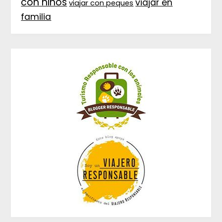
con niños
viajar en
viajar con peques
familia