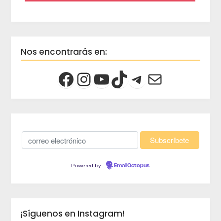
Nos encontrarás en:
Powered by
EmailOctopus
¡Síguenos en Instagram!
crec