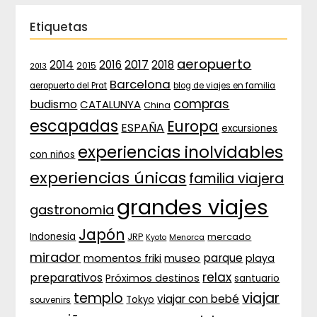
Etiquetas
aeropuerto
2017
2014
2016
2018
2015
2013
Barcelona
aeropuerto del Prat
blog de viajes en familia
compras
budismo
CATALUNYA
China
escapadas
Europa
ESPAÑA
excursiones
experiencias inolvidables
con niños
experiencias únicas
familia viajera
grandes viajes
gastronomia
Japón
Indonesia
JRP
mercado
Menorca
Kyoto
mirador
parque
momentos friki
museo
playa
relax
preparativos
Próximos destinos
santuario
templo
viajar
viajar con bebé
Tokyo
souvenirs