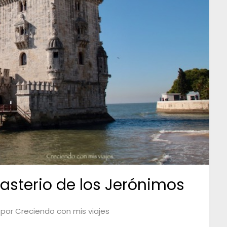
asterio de los Jerónimos
por
Creciendo con mis viajes