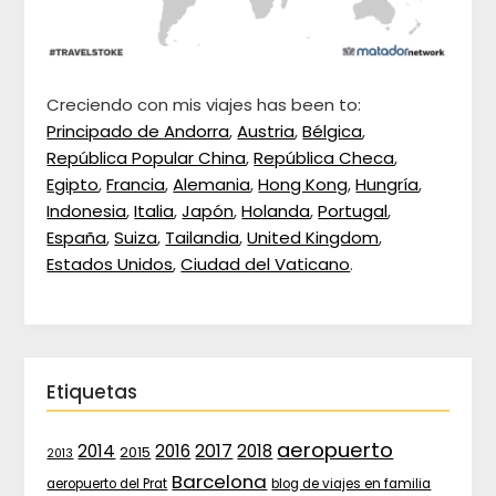
Creciendo con mis viajes has been to:
Principado de Andorra
,
Austria
,
Bélgica
,
República Popular China
,
República Checa
,
Egipto
,
Francia
,
Alemania
,
Hong Kong
,
Hungría
,
Indonesia
,
Italia
,
Japón
,
Holanda
,
Portugal
,
España
,
Suiza
,
Tailandia
,
United Kingdom
,
Estados Unidos
,
Ciudad del Vaticano
.
Etiquetas
aeropuerto
2017
2014
2016
2018
2015
2013
Barcelona
aeropuerto del Prat
blog de viajes en familia