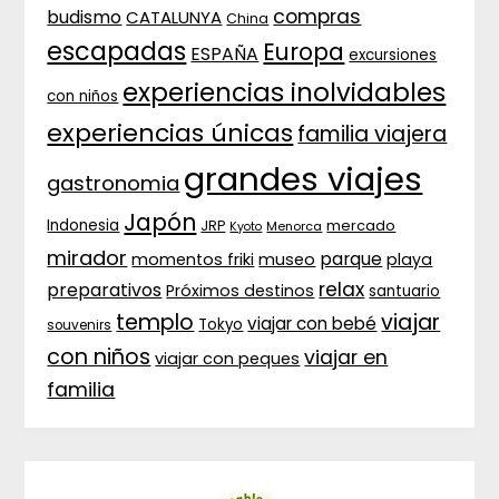
compras
budismo
CATALUNYA
China
escapadas
Europa
ESPAÑA
excursiones
experiencias inolvidables
con niños
experiencias únicas
familia viajera
grandes viajes
gastronomia
Japón
Indonesia
JRP
mercado
Menorca
Kyoto
mirador
parque
momentos friki
museo
playa
relax
preparativos
Próximos destinos
santuario
templo
viajar
viajar con bebé
Tokyo
souvenirs
con niños
viajar en
viajar con peques
familia