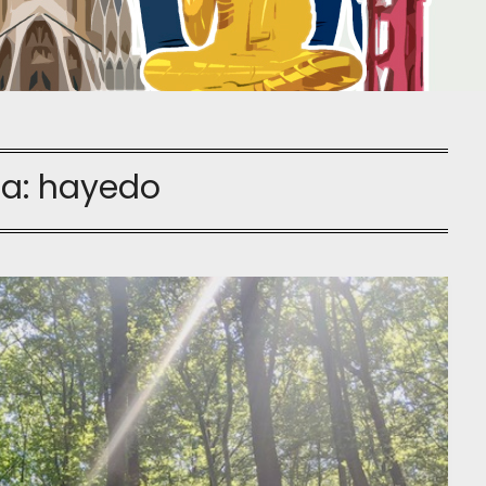
ta:
hayedo