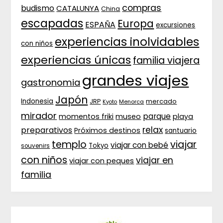
compras
budismo
CATALUNYA
China
escapadas
Europa
ESPAÑA
excursiones
experiencias inolvidables
con niños
experiencias únicas
familia viajera
grandes viajes
gastronomia
Japón
Indonesia
JRP
mercado
Menorca
Kyoto
mirador
parque
momentos friki
museo
playa
relax
preparativos
Próximos destinos
santuario
templo
viajar
viajar con bebé
Tokyo
souvenirs
con niños
viajar en
viajar con peques
familia