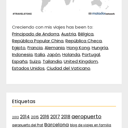
Creciendo con mis viajes has been to:
Principado de Andorra
,
Austria
,
Bélgica
,
República Popular China
,
República Checa
,
Egipto
,
Francia
,
Alemania
,
Hong Kong
,
Hungría
,
Indonesia
,
Italia
,
Japón
,
Holanda
,
Portugal
,
España
,
Suiza
,
Tailandia
,
United Kingdom
,
Estados Unidos
,
Ciudad del Vaticano
.
Etiquetas
aeropuerto
2017
2014
2016
2018
2015
2013
Barcelona
aeropuerto del Prat
blog de viajes en familia