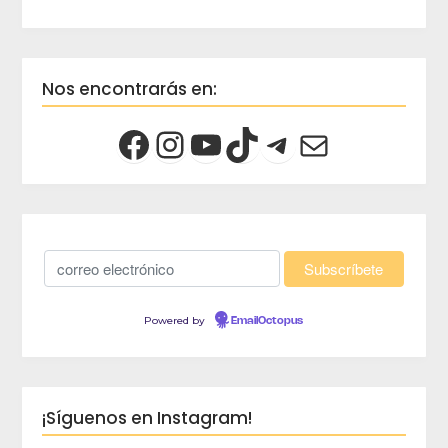
Nos encontrarás en:
Powered by
EmailOctopus
¡Síguenos en Instagram!
crec
Viaja 