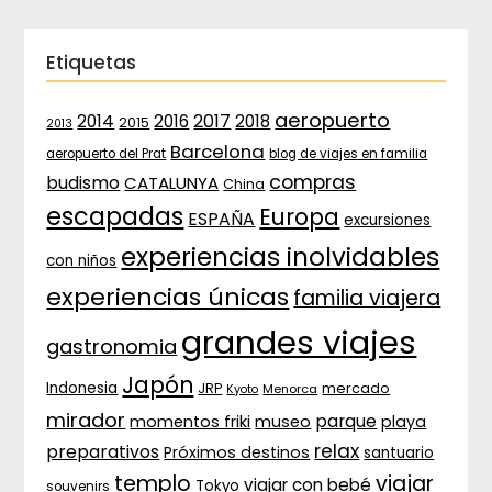
Etiquetas
aeropuerto
2017
2014
2016
2018
2015
2013
Barcelona
aeropuerto del Prat
blog de viajes en familia
compras
budismo
CATALUNYA
China
escapadas
Europa
ESPAÑA
excursiones
experiencias inolvidables
con niños
experiencias únicas
familia viajera
grandes viajes
gastronomia
Japón
Indonesia
JRP
mercado
Menorca
Kyoto
mirador
parque
momentos friki
museo
playa
relax
preparativos
Próximos destinos
santuario
templo
viajar
viajar con bebé
Tokyo
souvenirs