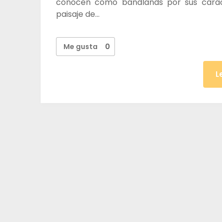
conocen como bandlands por sus caract
paisaje de…
Me gusta
0
L