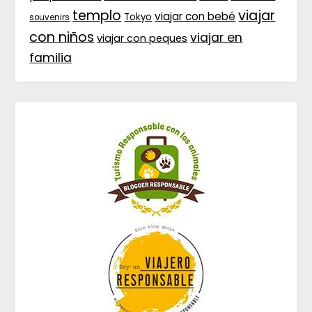
templo
viajar
viajar con bebé
Tokyo
souvenirs
con niños
viajar en
viajar con peques
familia