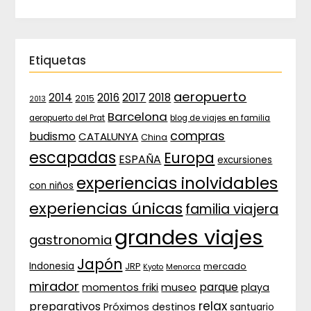
Etiquetas
aeropuerto
2017
2014
2016
2018
2015
2013
Barcelona
aeropuerto del Prat
blog de viajes en familia
compras
budismo
CATALUNYA
China
escapadas
Europa
ESPAÑA
excursiones
experiencias inolvidables
con niños
experiencias únicas
familia viajera
grandes viajes
gastronomia
Japón
Indonesia
JRP
mercado
Menorca
Kyoto
mirador
parque
momentos friki
museo
playa
relax
preparativos
Próximos destinos
santuario