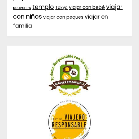
templo
viajar
viajar con bebé
Tokyo
souvenirs
con niños
viajar en
viajar con peques
familia