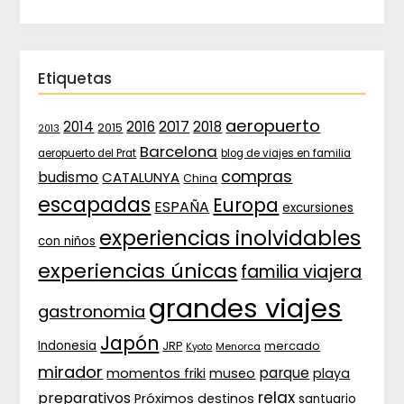
Etiquetas
aeropuerto
2017
2014
2016
2018
2015
2013
Barcelona
aeropuerto del Prat
blog de viajes en familia
compras
budismo
CATALUNYA
China
escapadas
Europa
ESPAÑA
excursiones
experiencias inolvidables
con niños
experiencias únicas
familia viajera
grandes viajes
gastronomia
Japón
Indonesia
JRP
mercado
Menorca
Kyoto
mirador
parque
momentos friki
museo
playa
relax
preparativos
Próximos destinos
santuario