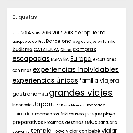
Etiquetas
aeropuerto
2017
2014
2016
2018
2015
2013
Barcelona
aeropuerto del Prat
blog de viajes en familia
compras
budismo
CATALUNYA
China
escapadas
Europa
ESPAÑA
excursiones
experiencias inolvidables
con niños
experiencias únicas
familia viajera
grandes viajes
gastronomia
Japón
Indonesia
JRP
mercado
Menorca
Kyoto
mirador
parque
momentos friki
museo
playa
relax
preparativos
Próximos destinos
santuario
templo
viajar
viajar con bebé
Tokyo
souvenirs