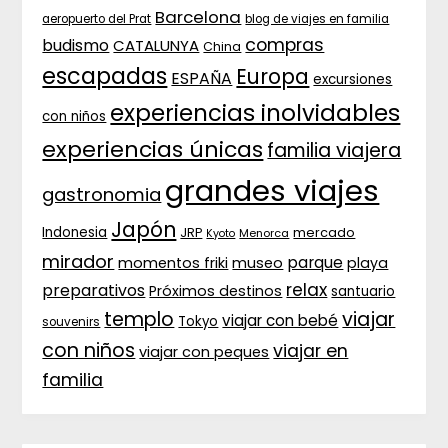
Barcelona
aeropuerto del Prat
blog de viajes en familia
compras
budismo
CATALUNYA
China
escapadas
Europa
ESPAÑA
excursiones
experiencias inolvidables
con niños
experiencias únicas
familia viajera
grandes viajes
gastronomia
Japón
Indonesia
JRP
mercado
Menorca
Kyoto
mirador
parque
momentos friki
museo
playa
relax
preparativos
Próximos destinos
santuario
templo
viajar
viajar con bebé
Tokyo
souvenirs
con niños
viajar en
viajar con peques
familia