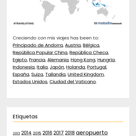
Creciendo con mis viajes has been to:
Principado de Andorra
,
Austria
,
Bélgica
,
República Popular China
,
República Checa
,
Egipto
,
Francia
,
Alemania
,
Hong Kong
,
Hungría
,
Indonesia
,
Italia
,
Japón
,
Holanda
,
Portugal
,
España
,
Suiza
,
Tailandia
,
United Kingdom
,
Estados Unidos
,
Ciudad del Vaticano
.
Etiquetas
aeropuerto
2017
2014
2016
2018
2015
2013