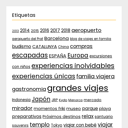
Etiquetas
aeropuerto
2017
2014
2016
2018
2015
2013
Barcelona
aeropuerto del Prat
blog de viajes en familia
compras
budismo
CATALUNYA
China
escapadas
Europa
ESPAÑA
excursiones
experiencias inolvidables
con niños
experiencias únicas
familia viajera
grandes viajes
gastronomia
Japón
Indonesia
JRP
mercado
Menorca
Kyoto
mirador
parque
momentos friki
museo
playa
relax
preparativos
Próximos destinos
santuario
templo
viajar
viajar con bebé
Tokyo
souvenirs