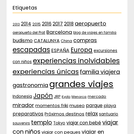
Etiquetas
aeropuerto
2017
2014
2016
2018
2015
2013
Barcelona
aeropuerto del Prat
blog de viajes en familia
compras
budismo
CATALUNYA
China
escapadas
Europa
ESPAÑA
excursiones
experiencias inolvidables
con niños
experiencias únicas
familia viajera
grandes viajes
gastronomia
Japón
Indonesia
JRP
mercado
Menorca
Kyoto
mirador
parque
momentos friki
museo
playa
relax
preparativos
Próximos destinos
santuario
templo
viajar
viajar con bebé
Tokyo
souvenirs
con niños
viajar en
viajar con peques