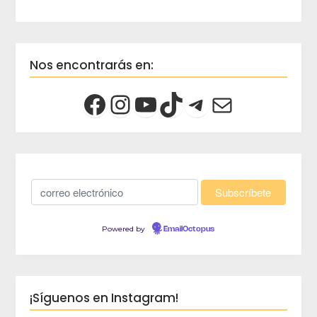
Nos encontrarás en:
Powered by
EmailOctopus
¡Síguenos en Instagram!
crec