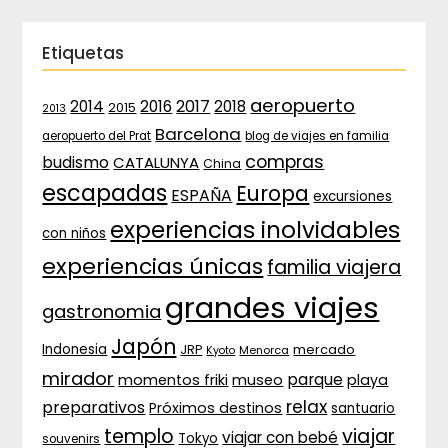
Etiquetas
aeropuerto
2017
2014
2016
2018
2015
2013
Barcelona
aeropuerto del Prat
blog de viajes en familia
compras
budismo
CATALUNYA
China
escapadas
Europa
ESPAÑA
excursiones
experiencias inolvidables
con niños
experiencias únicas
familia viajera
grandes viajes
gastronomia
Japón
Indonesia
JRP
mercado
Menorca
Kyoto
mirador
parque
momentos friki
museo
playa
relax
preparativos
Próximos destinos
santuario
templo
viajar
viajar con bebé
Tokyo
souvenirs