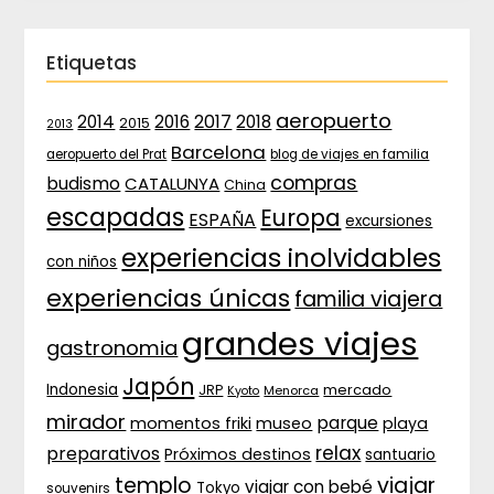
Etiquetas
aeropuerto
2017
2014
2016
2018
2015
2013
Barcelona
aeropuerto del Prat
blog de viajes en familia
compras
budismo
CATALUNYA
China
escapadas
Europa
ESPAÑA
excursiones
experiencias inolvidables
con niños
experiencias únicas
familia viajera
grandes viajes
gastronomia
Japón
Indonesia
JRP
mercado
Menorca
Kyoto
mirador
parque
momentos friki
museo
playa
relax
preparativos
Próximos destinos
santuario
templo
viajar
viajar con bebé
Tokyo
souvenirs