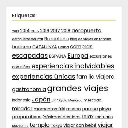
Etiquetas
aeropuerto
2017
2014
2016
2018
2015
2013
Barcelona
aeropuerto del Prat
blog de viajes en familia
compras
budismo
CATALUNYA
China
escapadas
Europa
ESPAÑA
excursiones
experiencias inolvidables
con niños
experiencias únicas
familia viajera
grandes viajes
gastronomia
Japón
Indonesia
JRP
mercado
Menorca
Kyoto
mirador
parque
momentos friki
museo
playa
relax
preparativos
Próximos destinos
santuario
templo
viajar
viajar con bebé
Tokyo
souvenirs