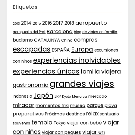
Etiquetas
aeropuerto
2017
2014
2016
2018
2015
2013
Barcelona
aeropuerto del Prat
blog de viajes en familia
compras
budismo
CATALUNYA
China
escapadas
Europa
ESPAÑA
excursiones
experiencias inolvidables
con niños
experiencias únicas
familia viajera
grandes viajes
gastronomia
Japón
Indonesia
JRP
mercado
Menorca
Kyoto
mirador
parque
momentos friki
museo
playa
relax
preparativos
Próximos destinos
santuario
templo
viajar
viajar con bebé
Tokyo
souvenirs
con niños
viajar en
viajar con peques