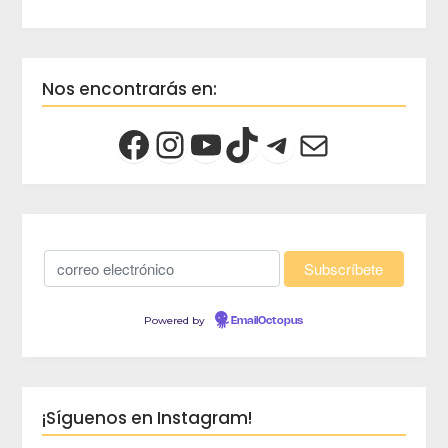
Nos encontrarás en:
Powered by
EmailOctopus
¡Síguenos en Instagram!
crec
Viaja 