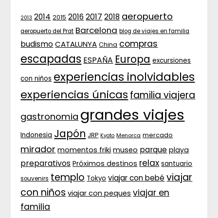
aeropuerto
2017
2014
2016
2018
2015
2013
Barcelona
aeropuerto del Prat
blog de viajes en familia
compras
budismo
CATALUNYA
China
escapadas
Europa
ESPAÑA
excursiones
experiencias inolvidables
con niños
experiencias únicas
familia viajera
grandes viajes
gastronomia
Japón
Indonesia
JRP
mercado
Menorca
Kyoto
mirador
parque
momentos friki
museo
playa
relax
preparativos
Próximos destinos
santuario
templo
viajar
viajar con bebé
Tokyo
souvenirs
con niños
viajar en
viajar con peques
familia