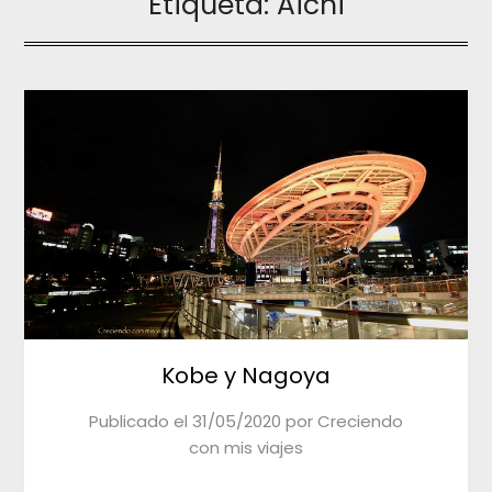
Etiqueta:
Aichi
Kobe y Nagoya
Publicado el
31/05/2020
por
Creciendo
con mis viajes