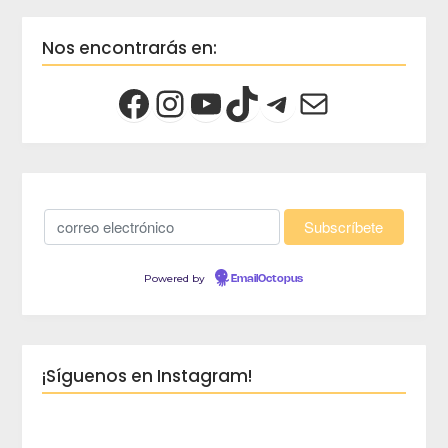
Nos encontrarás en:
Powered by
EmailOctopus
¡Síguenos en Instagram!
crec
Viaja 
crece
Blog d