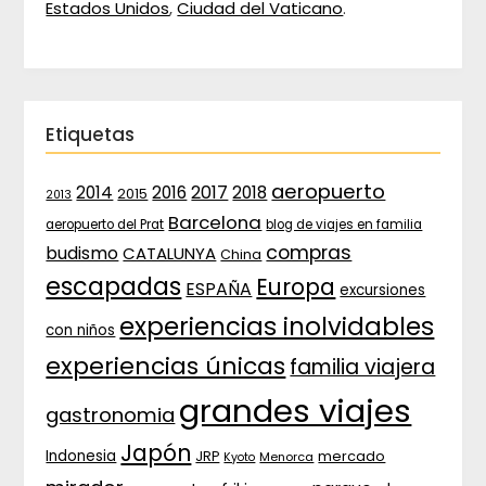
Estados Unidos
,
Ciudad del Vaticano
.
Etiquetas
aeropuerto
2017
2014
2016
2018
2015
2013
Barcelona
aeropuerto del Prat
blog de viajes en familia
compras
budismo
CATALUNYA
China
escapadas
Europa
ESPAÑA
excursiones
experiencias inolvidables
con niños
experiencias únicas
familia viajera
grandes viajes
gastronomia
Japón
Indonesia
JRP
mercado
Menorca
Kyoto