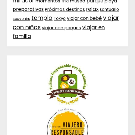
mirador
parque
momentos friki
museo
playa
relax
preparativos
Próximos destinos
santuario
templo
viajar
viajar con bebé
Tokyo
souvenirs
con niños
viajar en
viajar con peques
familia