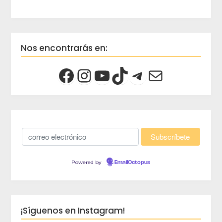
Nos encontrarás en:
Powered by
EmailOctopus
¡Síguenos en Instagram!
crec