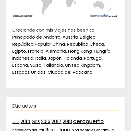
Creciendo con mis viajes has been to:
Principado de Andorra
,
Austria
,
Bélgica
,
República Popular China
,
República Checa
,
Egipto
,
Francia
,
Alemania
,
Hong Kong
,
Hungría
,
Indonesia
,
Italia
,
Japón
,
Holanda
,
Portugal
,
España
,
Suiza
,
Tailandia
,
United Kingdom
,
Estados Unidos
,
Ciudad del Vaticano
.
Etiquetas
aeropuerto
2017
2014
2016
2018
2015
2013
Barcelona
aeropuerto del Prat
blog de viajes en familia