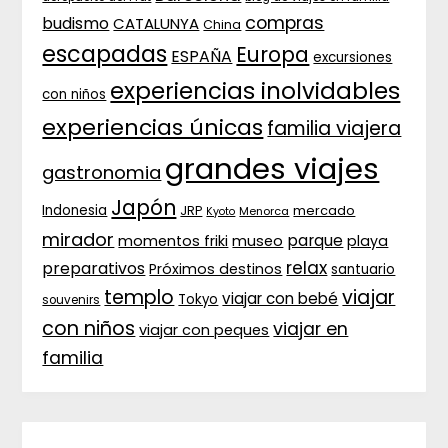
compras
budismo
CATALUNYA
China
escapadas
Europa
ESPAÑA
excursiones
experiencias inolvidables
con niños
experiencias únicas
familia viajera
grandes viajes
gastronomia
Japón
Indonesia
JRP
mercado
Menorca
Kyoto
mirador
parque
momentos friki
museo
playa
relax
preparativos
Próximos destinos
santuario
templo
viajar
viajar con bebé
Tokyo
souvenirs
con niños
viajar en
viajar con peques
familia