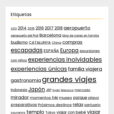
Etiquetas
aeropuerto
2017
2014
2016
2018
2015
2013
Barcelona
aeropuerto del Prat
blog de viajes en familia
compras
budismo
CATALUNYA
China
escapadas
Europa
ESPAÑA
excursiones
experiencias inolvidables
con niños
experiencias únicas
familia viajera
grandes viajes
gastronomia
Japón
Indonesia
JRP
mercado
Menorca
Kyoto
mirador
parque
momentos friki
museo
playa
relax
preparativos
Próximos destinos
santuario
templo
viajar
viajar con bebé
Tokyo
souvenirs