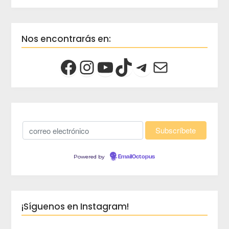
Nos encontrarás en:
Powered by
EmailOctopus
¡Síguenos en Instagram!
crec
Viaja 