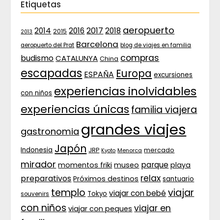
Etiquetas
aeropuerto
2017
2014
2016
2018
2015
2013
Barcelona
aeropuerto del Prat
blog de viajes en familia
compras
budismo
CATALUNYA
China
escapadas
Europa
ESPAÑA
excursiones
experiencias inolvidables
con niños
experiencias únicas
familia viajera
grandes viajes
gastronomia
Japón
Indonesia
JRP
mercado
Menorca
Kyoto
mirador
parque
momentos friki
museo
playa
relax
preparativos
Próximos destinos
santuario
templo
viajar
viajar con bebé
Tokyo
souvenirs
con niños
viajar en
viajar con peques