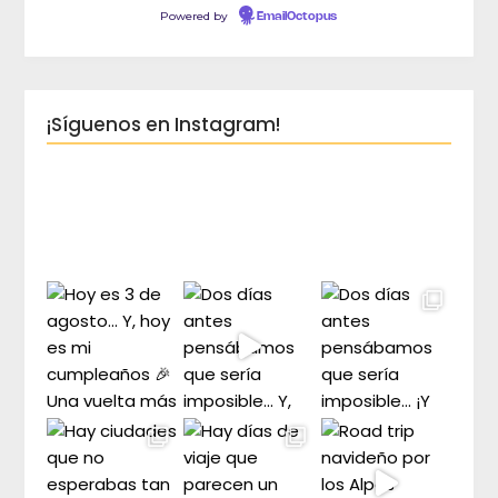
Powered by
EmailOctopus
¡Síguenos en Instagram!
crec
Viaja 
crece
Blog d
Planes
peques
duda