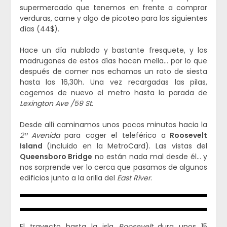
supermercado que tenemos en frente a comprar
verduras, carne y algo de picoteo para los siguientes
días (44$).
Hace un día nublado y bastante fresquete, y los
madrugones de estos días hacen mella… por lo que
después de comer nos echamos un rato de siesta
hasta las 16,30h. Una vez recargadas las pilas,
cogemos de nuevo el metro hasta la parada de
Lexington Ave /59 St.
Desde allí caminamos unos pocos minutos hacia la
2ª Avenida
para coger el teleférico a
Roosevelt
Island
(incluido en la MetroCard). Las vistas del
Queensboro Bridge
no están nada mal desde él… y
nos sorprende ver lo cerca que pasamos de algunos
edificios junto a la orilla del
East River
.
El trayecto hasta la isla
Roosevelt
dura unos 15