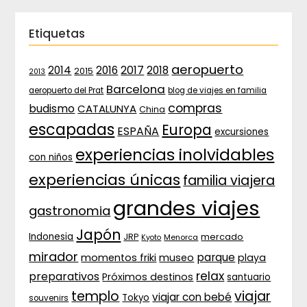
Etiquetas
aeropuerto
2017
2014
2016
2018
2015
2013
Barcelona
aeropuerto del Prat
blog de viajes en familia
compras
budismo
CATALUNYA
China
escapadas
Europa
ESPAÑA
excursiones
experiencias inolvidables
con niños
experiencias únicas
familia viajera
grandes viajes
gastronomia
Japón
Indonesia
JRP
mercado
Menorca
Kyoto
mirador
parque
momentos friki
museo
playa
relax
preparativos
Próximos destinos
santuario
templo
viajar
viajar con bebé
Tokyo
souvenirs