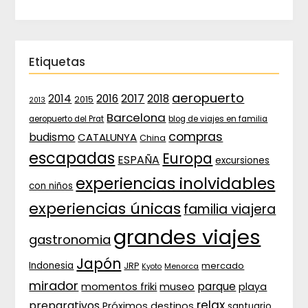
Etiquetas
aeropuerto
2017
2014
2016
2018
2015
2013
Barcelona
aeropuerto del Prat
blog de viajes en familia
compras
budismo
CATALUNYA
China
escapadas
Europa
ESPAÑA
excursiones
experiencias inolvidables
con niños
experiencias únicas
familia viajera
grandes viajes
gastronomia
Japón
Indonesia
JRP
mercado
Menorca
Kyoto
mirador
parque
momentos friki
museo
playa
relax
preparativos
Próximos destinos
santuario