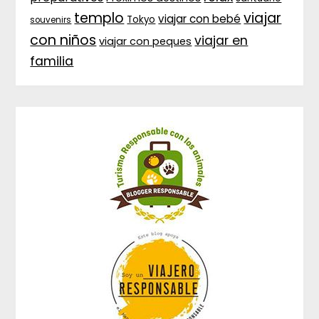
templo
viajar
viajar con bebé
Tokyo
souvenirs
con niños
viajar en
viajar con peques
familia