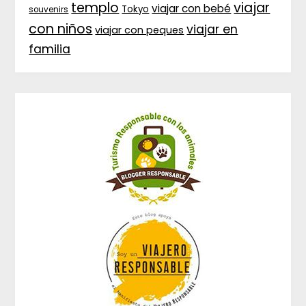
templo
viajar
viajar con bebé
Tokyo
souvenirs
con niños
viajar en
viajar con peques
familia