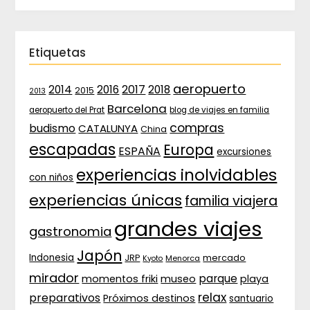
Etiquetas
aeropuerto
2017
2014
2016
2018
2015
2013
Barcelona
aeropuerto del Prat
blog de viajes en familia
compras
budismo
CATALUNYA
China
escapadas
Europa
ESPAÑA
excursiones
experiencias inolvidables
con niños
experiencias únicas
familia viajera
grandes viajes
gastronomia
Japón
Indonesia
JRP
mercado
Menorca
Kyoto
mirador
parque
momentos friki
museo
playa
relax
preparativos
Próximos destinos
santuario