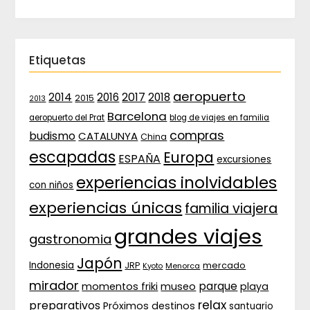
Etiquetas
aeropuerto
2017
2014
2016
2018
2015
2013
Barcelona
aeropuerto del Prat
blog de viajes en familia
compras
budismo
CATALUNYA
China
escapadas
Europa
ESPAÑA
excursiones
experiencias inolvidables
con niños
experiencias únicas
familia viajera
grandes viajes
gastronomia
Japón
Indonesia
JRP
mercado
Menorca
Kyoto
mirador
parque
momentos friki
museo
playa
relax
preparativos
Próximos destinos
santuario