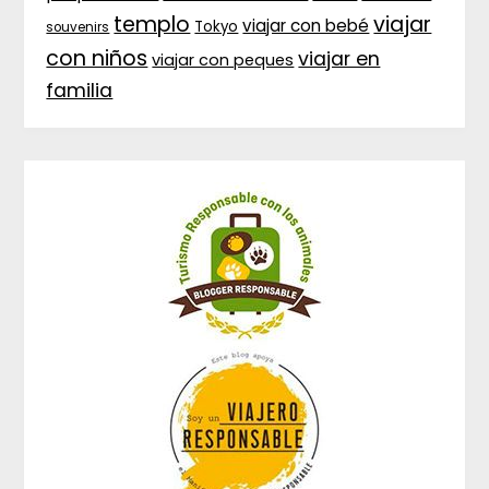
templo
viajar
viajar con bebé
Tokyo
souvenirs
con niños
viajar en
viajar con peques
familia