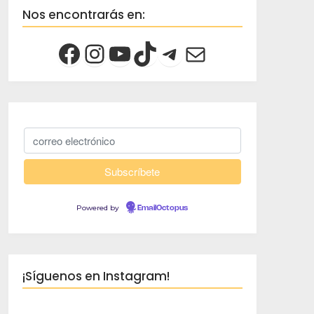
Nos encontrarás en:
Powered by
EmailOctopus
¡Síguenos en Instagram!
creciendoco
Viaja despacio, 
crece ✈️
Familia 