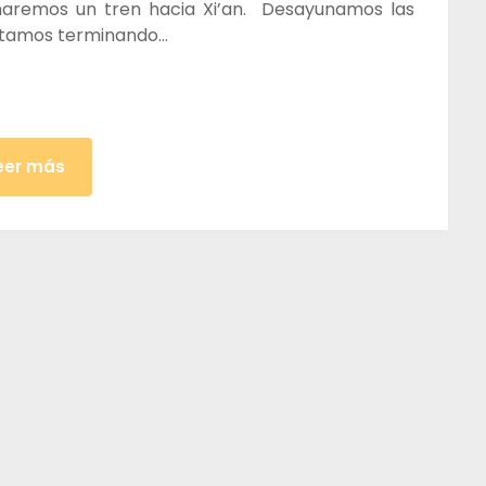
maremos un tren hacia Xi’an. Desayunamos las
Estamos terminando…
eer más