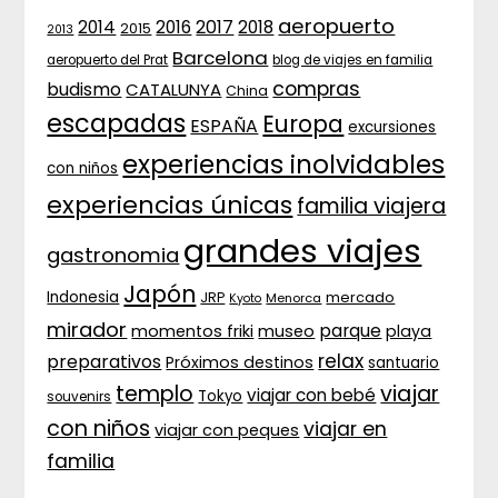
aeropuerto
2017
2014
2016
2018
2015
2013
Barcelona
aeropuerto del Prat
blog de viajes en familia
compras
budismo
CATALUNYA
China
escapadas
Europa
ESPAÑA
excursiones
experiencias inolvidables
con niños
experiencias únicas
familia viajera
grandes viajes
gastronomia
Japón
Indonesia
JRP
mercado
Menorca
Kyoto
mirador
parque
momentos friki
museo
playa
relax
preparativos
Próximos destinos
santuario
templo
viajar
viajar con bebé
Tokyo
souvenirs
con niños
viajar en
viajar con peques
familia