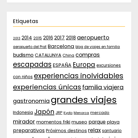
Etiquetas
aeropuerto
2017
2014
2016
2018
2015
2013
Barcelona
aeropuerto del Prat
blog de viajes en familia
compras
budismo
CATALUNYA
China
escapadas
Europa
ESPAÑA
excursiones
experiencias inolvidables
con niños
experiencias únicas
familia viajera
grandes viajes
gastronomia
Japón
Indonesia
JRP
mercado
Menorca
Kyoto
mirador
parque
momentos friki
museo
playa
relax
preparativos
Próximos destinos
santuario