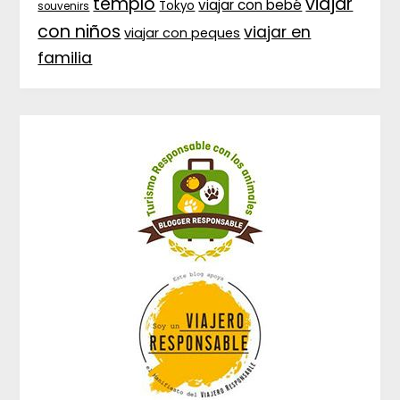
templo
viajar
viajar con bebé
Tokyo
souvenirs
con niños
viajar en
viajar con peques
familia