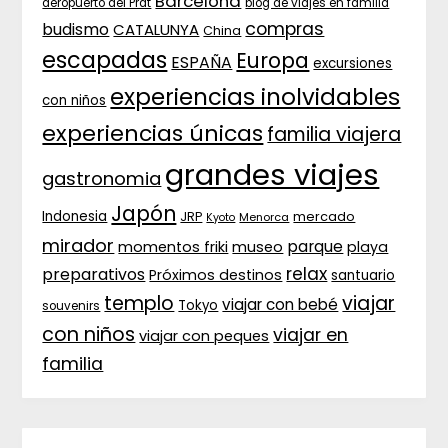
Barcelona
aeropuerto del Prat
blog de viajes en familia
compras
budismo
CATALUNYA
China
escapadas
Europa
ESPAÑA
excursiones
experiencias inolvidables
con niños
experiencias únicas
familia viajera
grandes viajes
gastronomia
Japón
Indonesia
JRP
mercado
Menorca
Kyoto
mirador
parque
momentos friki
museo
playa
relax
preparativos
Próximos destinos
santuario
templo
viajar
viajar con bebé
Tokyo
souvenirs
con niños
viajar en
viajar con peques
familia