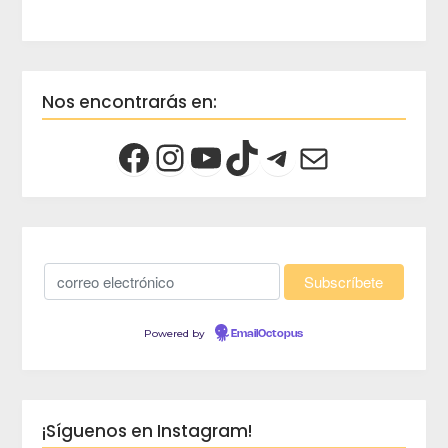
Nos encontrarás en:
Powered by
EmailOctopus
¡Síguenos en Instagram!
crec