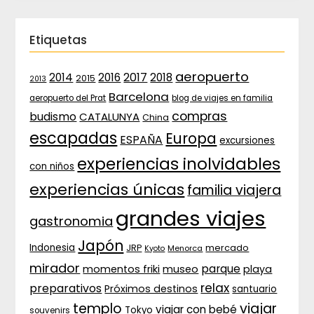
Etiquetas
aeropuerto
2017
2014
2016
2018
2015
2013
Barcelona
aeropuerto del Prat
blog de viajes en familia
compras
budismo
CATALUNYA
China
escapadas
Europa
ESPAÑA
excursiones
experiencias inolvidables
con niños
experiencias únicas
familia viajera
grandes viajes
gastronomia
Japón
Indonesia
JRP
mercado
Menorca
Kyoto
mirador
parque
momentos friki
museo
playa
relax
preparativos
Próximos destinos
santuario
templo
viajar
viajar con bebé
Tokyo
souvenirs