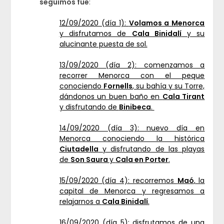
seguimos fue
:
12/09/2020 (día 1):
Volamos a Menorca
y disfrutamos de
Cala Binidalí
y su
alucinante puesta de sol.
13/09/2020 (día 2): comenzamos a
recorrer Menorca con el peque
conociendo
Fornells
, su bahía y su Torre,
dándonos un buen baño en
Cala Tirant
y disfrutando de
Binibeca
.
14/09/2020 (día 3): nuevo día en
Menorca conociendo la histórica
Ciutadella
y disfrutando de las playas
de
Son Saura
y
Cala en Porter
.
15/09/2020 (día 4): recorremos
Maó
, la
capital de Menorca y regresamos a
relajarnos a
Cala Binidalí
.
16/09/2020 (día 5): disfrutamos de una