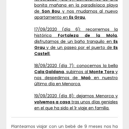
bonita mañana en la paradisíaca playa
de
Son Bou
y nos mudamos al nuevo
apartamento en
Es Grau
.
17/09/2020 (día 6): recorremos la
histórica
Fortaleza de la Mola
,
disfrutamos de un baño tranquilo en
Es
Grau
y de un paseo por el puerto de
Es
Castell
.
18/09/2020 (día 7): conocemos la bella
Cala Galdana
, subimos al
Monte Toro
y
nos despedimos de
Maó
en nuestro
último día en Menorca.
19/09/2020 (día 8): dejamos Menorca y
volvemos a casa
tras unos días geniales
en el que ha sido el 1r viaje en familia.
Plantearnos viajar con un bebé de 9 meses nos ha