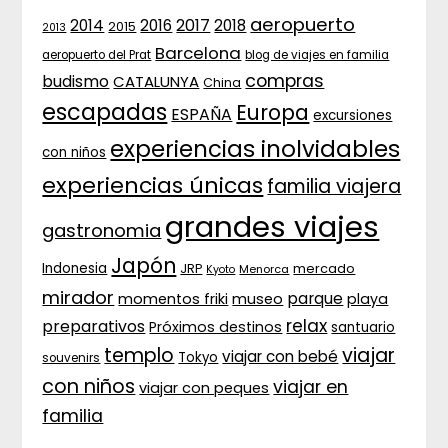
aeropuerto
2017
2014
2016
2018
2015
2013
Barcelona
aeropuerto del Prat
blog de viajes en familia
compras
budismo
CATALUNYA
China
escapadas
Europa
ESPAÑA
excursiones
experiencias inolvidables
con niños
experiencias únicas
familia viajera
grandes viajes
gastronomia
Japón
Indonesia
JRP
mercado
Menorca
Kyoto
mirador
parque
momentos friki
museo
playa
relax
preparativos
Próximos destinos
Apúntate a nuestra lista de correo
santuario
templo
viajar
viajar con bebé
Tokyo
souvenirs
con niños
viajar en
viajar con peques
familia