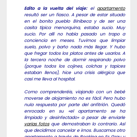
Edito a la vuelta del viaje:
el
apartamento
resultó ser un fiasco. A pesar de estar situado
en el bonito pueblo Binibeca y de ser una
casita típica menorquina, estaba sucio. Muy
sucio. Por allí no había pasado un trapo a
conciencia en meses. Tuvimos que limpiar
suelo, polvo y baño nada más llegar. Y hubo
que fregar todos los platos antes de usarlos. A
la tercera noche de dormir respirando polvo
(porque todos los cojines, colchas y tapices
estaban llenos), hice una crisis alérgica que
casi me lleva al hospital.
Como comprenderéis, viajando con un bebé
moverse de alojamiento no es fácil. Pero hubo
nula respuesta por parte del anfitrión. Quedó
enrocado en su «el apartamento se ha
limpiado y desinfectado» a pesar de enviarle
varias fotos
que demostraban lo contrario. Así
que decidimos cancelar e irnos. Buscamos otro
apartamento a través de
Booking
en Es Grau y