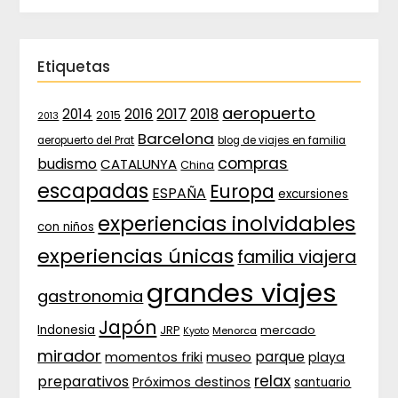
Etiquetas
aeropuerto
2017
2014
2016
2018
2015
2013
Barcelona
aeropuerto del Prat
blog de viajes en familia
compras
budismo
CATALUNYA
China
escapadas
Europa
ESPAÑA
excursiones
experiencias inolvidables
con niños
experiencias únicas
familia viajera
grandes viajes
gastronomia
Japón
Indonesia
JRP
mercado
Menorca
Kyoto
mirador
parque
momentos friki
museo
playa
relax
preparativos
Próximos destinos
santuario