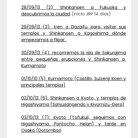
28/09/13 (2): Shinkansen a Fukuoka y
descubrimos la ciudad
(inicio JRP 14 días)
29/09/13 (3): tren a Dazaifu para visitar sus
templos y Shinkansen a Kagoshima dónde
empezamos a flipar..
30/09/13 (4): recorrremos la isla de Sakurajima
entre pequeñas erupciones y Shinkansen a
Kumamoto
01/10/10 (5): Kumamoto (Castillo, Suizenji Koen y
principales templos)
02/10/13 (6): Shinkansen a Kyoto, y templos de
Higashiyama (Sanjusangendo y Kiyomizu-Dera)
03/10/13 (7): Kyoto (Tofukuji, seguimos con
Higashiyama, Pontocho, Heian) y tarde en
Osaka (Dotombori