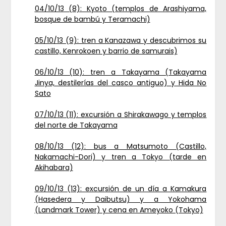
04/10/13 (8): Kyoto (templos de Arashiyama,
bosque de bambú y Teramachi)
05/10/13 (9): tren a Kanazawa y descubrimos su
castillo, Kenrokoen y barrio de samurais)
06/10/13 (10): tren a Takayama (Takayama
Jinya, destilerías del casco antiguo) y Hida No
Sato
07/10/13 (11): excursión a Shirakawago y templos
del norte de Takayama
08/10/13 (12): bus a Matsumoto (Castillo,
Nakamachi-Dori) y tren a Tokyo (tarde en
Akihabara)
09/10/13 (13): excursión de un día a Kamakura
(Hasedera y Daibutsu) y a Yokohama
(Landmark Tower) y cena en Ameyoko (Tokyo)