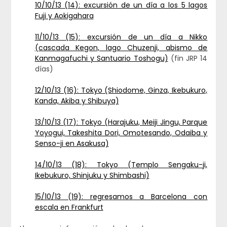
10/10/13 (14): excursión de un día a los 5 lagos
Fuji y Aokigahara
11/10/13 (15): excursión de un día a Nikko
(cascada Kegon, lago Chuzenji, abismo de
Kanmagafuchi y Santuario Toshogu)
(fin JRP 14
días)
12/10/13 (16): Tokyo (Shiodome, Ginza, Ikebukuro,
Kanda, Akiba y Shibuya)
13/10/13 (17): Tokyo (Harajuku, Meiji Jingu, Parque
Yoyogui, Takeshita Dori, Omotesando, Odaiba y
Senso-ji en Asakusa)
14/10/13 (18): Tokyo (Templo Sengaku-ji,
Ikebukuro, Shinjuku y Shimbashi)
15/10/13 (19): regresamos a Barcelona con
escala en Frankfurt