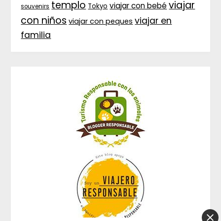
templo
viajar
viajar con bebé
Tokyo
souvenirs
con niños
viajar en
viajar con peques
familia