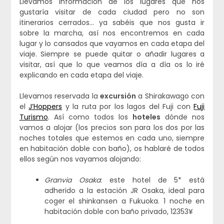
Llevamos información de los lugares que nos
gustaría visitar de cada ciudad pero no son
itinerarios cerrados… ya sabéis que nos gusta ir
sobre la marcha, así nos encontremos en cada
lugar y lo cansados que vayamos en cada etapa del
viaje. Siempre se puede quitar o añadir lugares a
visitar, así que lo que veamos día a día os lo iré
explicando en cada etapa del viaje.
Llevamos reservada la
excursión
a Shirakawago con
el
J’Hoppers
y la ruta por los lagos del Fuji con
Fuji
Turismo
. Así como todos los
hoteles
dónde nos
vamos a alojar (los precios son para los dos por las
noches totales que estemos en cada uno, siempre
en habitación doble con baño), os hablaré de todos
ellos según nos vayamos alojando:
Granvia Osaka
: este hotel de 5* está
adherido a la estación JR Osaka, ideal para
coger el shinkansen a Fukuoka. 1 noche en
habitación doble con baño privado, 12353¥