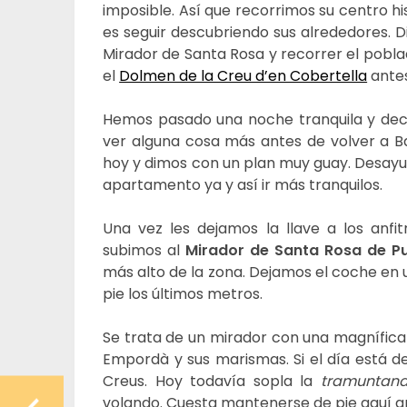
imposible. Así que recorrimos su centro hi
es seguir descubriendo sus alrededores. Di
Mirador de Santa Rosa y recorrer el poblad
el
Dolmen de la Creu d’en Cobertella
antes
Hemos pasado una noche tranquila y de
ver alguna cosa más antes de volver a 
hoy y dimos con un plan muy guay. Desay
apartamento ya y así ir más tranquilos.
Una vez les dejamos la llave a los anfi
subimos al
Mirador de Santa Rosa de P
más alto de la zona. Dejamos el coche en
pie los últimos metros.
Se trata de un mirador con una magnífica 
Empordà y sus marismas. Si el día está de
Creus. Hoy todavía sopla la
tramuntan
volando. Cuesta mantenerse de pie aquí ar