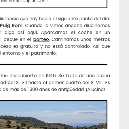
e Natural del Cap de Creus
tancia que hay hacia el siguiente punto del día:
 Puig Rom.
Cuando lo vimos anoche alucinamos
 algo así aquí. Aparcamos el coche en un
l peque en el
porteo
. Caminamos unos metros
cceso es gratuito y no está controlado. Así que
 entorno y el patrimonio.
 fue descubierto en 1946. Se trata de una colina
 del S. VII hasta el primer cuarto del S. VIII. Es
o de más de 1.300 años de antigüedad. ¡Alucina!