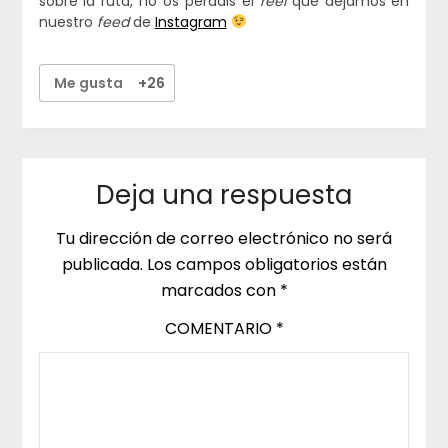
sobre la ruta, no os perdáis el
reel
que dejamos en
nuestro
feed
de
Instagram
Me gusta
+26
Deja una respuesta
Tu dirección de correo electrónico no será
publicada.
Los campos obligatorios están
marcados con
*
COMENTARIO
*