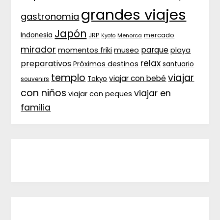
grandes viajes
gastronomia
Japón
Indonesia
JRP
mercado
Menorca
Kyoto
mirador
parque
momentos friki
museo
playa
relax
preparativos
Próximos destinos
santuario
templo
viajar
viajar con bebé
Tokyo
souvenirs
con niños
viajar en
viajar con peques
familia