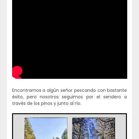
Encontramos a algún señor pescando con bastante
éxito, pero nosotros seguimos por el sendero a
través de los pinos y junto al río.