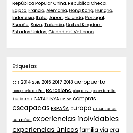
República Popular China
,
República Checa
,
Egipto
,
Francia
,
Alemania
,
Hong Kong
,
Hungría
,
Indonesia
,
Italia
,
Japón
,
Holanda
,
Portugal
,
España
,
Suiza
,
Tailandia
,
United Kingdom
,
Estados Unidos
,
Ciudad del Vaticano
.
Etiquetas
aeropuerto
2017
2014
2016
2018
2015
2013
Barcelona
aeropuerto del Prat
blog de viajes en familia
compras
budismo
CATALUNYA
China
escapadas
Europa
ESPAÑA
excursiones
experiencias inolvidables
con niños
experiencias únicas
familia viajera