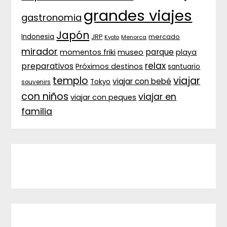
grandes viajes
gastronomia
Japón
Indonesia
JRP
mercado
Menorca
Kyoto
mirador
parque
momentos friki
museo
playa
relax
preparativos
Próximos destinos
santuario
templo
viajar
viajar con bebé
Tokyo
souvenirs
con niños
viajar en
viajar con peques
familia