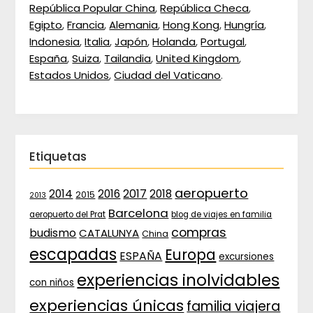
República Popular China
,
República Checa
,
Egipto
,
Francia
,
Alemania
,
Hong Kong
,
Hungría
,
Indonesia
,
Italia
,
Japón
,
Holanda
,
Portugal
,
España
,
Suiza
,
Tailandia
,
United Kingdom
,
Estados Unidos
,
Ciudad del Vaticano
.
Etiquetas
aeropuerto
2017
2014
2016
2018
2015
2013
Barcelona
aeropuerto del Prat
blog de viajes en familia
compras
budismo
CATALUNYA
China
escapadas
Europa
ESPAÑA
excursiones
experiencias inolvidables
con niños
experiencias únicas
familia viajera