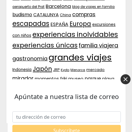
Barcelona
aeropuerto del Prat
blog de viajes en familia
compras
budismo
CATALUNYA
China
escapadas
Europa
ESPAÑA
excursiones
experiencias inolvidables
con niños
experiencias únicas
familia viajera
grandes viajes
gastronomia
Japón
Indonesia
JRP
mercado
Menorca
Kyoto
mirador
parque
momentos friki
museo
playa
relax
preparativos
Próximos destinos
santuario
templo
viajar
Apúntate a nuestra lista de correo
viajar con bebé
Tokyo
souvenirs
con niños
viajar en
viajar con peques
familia