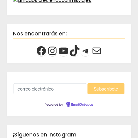
Nos encontrarás en:
Powered by
EmailOctopus
¡Síguenos en Instagram!
crec