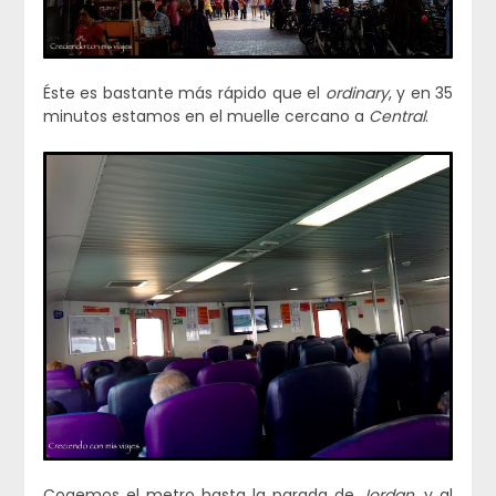
Éste es bastante más rápido que el
ordinary
, y en 35
minutos estamos en el muelle cercano a
Central
.
Cogemos el metro hasta la parada de
Jordan
, y al