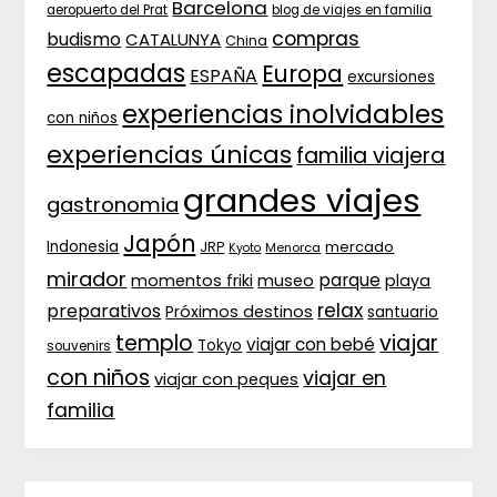
Barcelona
aeropuerto del Prat
blog de viajes en familia
compras
budismo
CATALUNYA
China
escapadas
Europa
ESPAÑA
excursiones
experiencias inolvidables
con niños
experiencias únicas
familia viajera
grandes viajes
gastronomia
Japón
Indonesia
JRP
mercado
Menorca
Kyoto
mirador
parque
momentos friki
museo
playa
relax
preparativos
Próximos destinos
santuario
templo
viajar
viajar con bebé
Tokyo
souvenirs
con niños
viajar en
viajar con peques
familia